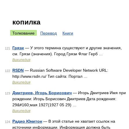
копилка
Толкование
Перевод
Книги
Грязи
— У этого термина существуют и другие значения,
121
см. Грязи (значения). Город Грязи Флаг Герб …
Википедия
RSDN
— Russian Software Developer Network URL:
122
http://www.rsdn.ru/ Тип сайта: Портал …
Википедия
Дмитриев, Игорь Борисович
— Игорь Дмитриев Имя при
123
рождении: Игорь Борисович Дмитриев Дата рождения:
29&#160;мая 1927(1927 05 29) …
Википедия
Радио Юнитон
— В этой статье не хватает ссылок на
124
источники информации. Информация должна быть